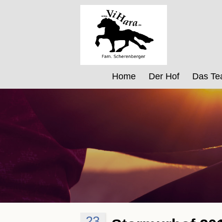
Home
Der Hof
Das T
23