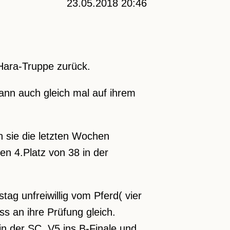
23.05.2018 20:46
iHara-Truppe zurück.
ann auch gleich mal auf ihrem
n sie die letzten Wochen
len 4.Platz von 38 in der
ag unfreiwillig vom Pferd( vier
uss an ihre Prüfung gleich.
 in der SC. V5 ins B-Finale und