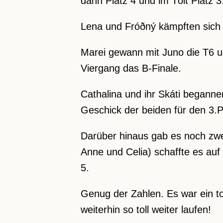
dann Platz 4 und im Tölt Platz 3.
Lena und Fróðný kämpften sich i
Marei gewann mit Juno die T6 un
Viergang das B-Finale.
Cathalina und ihr Skáti begannen
Geschick der beiden für den 3.P
Darüber hinaus gab es noch zw
Anne und Celia) schaffte es auf 
5.
Genug der Zahlen. Es war ein t
weiterhin so toll weiter laufen!