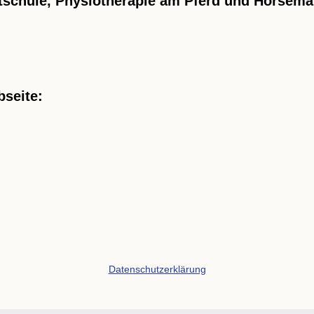
itschule, Physiotherapie am Pferd und Horsema
bseite:
Datenschutzerklärung