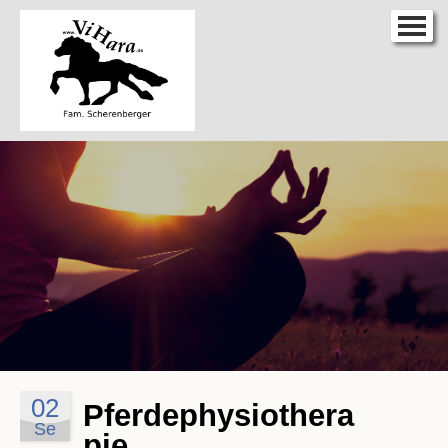
Home
Der Hof
Das Team
Leistungen & Preise
Termine
Aktuelles
Galerie
Anfahrt
Kontakt
Links
02
Pferdephysiothera
Se
pie